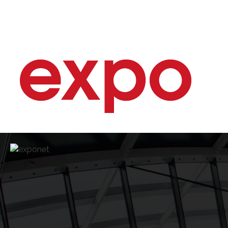
Κατάλογος εμπορικών εκθέσεων: Εκθέσεις, Συνέδρια & Εκθέσεις παγκοσμίως
exponet.gr Η εγκυρότερη και η πληρέστερη πύλη πληροφοριών για Εκθέσεις, συνέδρια, εκδηλώσεις, εκθεσιακούς χώρους. Virtual Visit Catalogue | Κατάλογος εικονικων εκθέσεων εκθετών