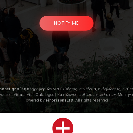
NOTIFY ME
ponet.gr
πύλη πληροφοριών για Εκθέσεις, συνέδρια, εκδηλώσεις, εκθε
υνέδρια, Virtual Visit Catalogue | Κατάλογος εκθέσεων εκθετών. Με τη
Powered by
eihorizonsLTD
. All rights reserved.